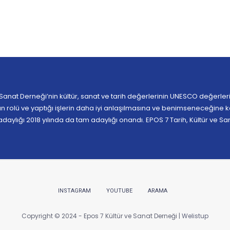
 Sanat Derneği’nin kültür, sanat ve tarih değerlerinin UNESCO değerleri i
 rolü ve yaptığı işlerin daha iyi anlaşılmasına ve benimseneceğine k
p adaylığı 2018 yılında da tam adaylığı onandı. EPOS 7 Tarih, Kültür ve S
INSTAGRAM
YOUTUBE
ARAMA
Copyright © 2024 - Epos 7 Kültür ve Sanat Derneği |
Welistup