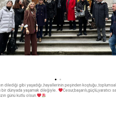
n dilediği gibi yaşadığı ,hayallerinin peşinden koştuğu ,toplumsal
u bir dünyada yaşamak dileğiyle..
Cesur,başarılı,güçlü,yaratıcı 
zın günü kutlu olsun.