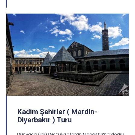
Kadim Şehirler ( Mardin-
Diyarbakır ) Turu
Dünyaca ünlü Deyrul-zafaran Manastırı’na doğru