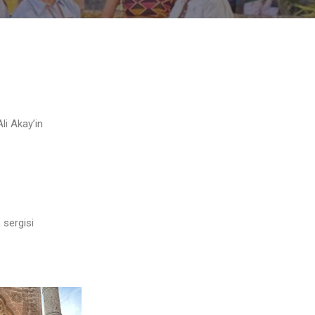
li Akay’in
 sergisi