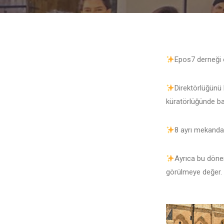
Epos7 derneği o
Direktörlüğünü 
küratörlüğünde ba
8 ayrı mekanda 
Ayrıca bu dönem
görülmeye değer.