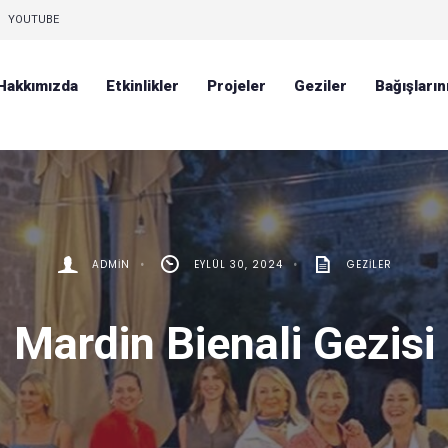
YOUTUBE
Hakkımızda
Etkinlikler
Projeler
Geziler
Bağışların
ADMIN
•
EYLÜL 30, 2024
•
GEZILER
Mardin Bienali Gezisi